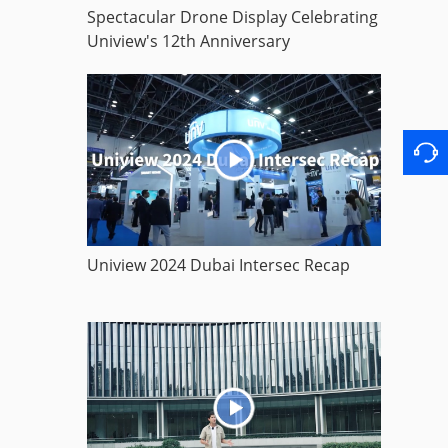
Spectacular Drone Display Celebrating
Uniview's 12th Anniversary
Uniview 2024 Dubai Intersec Recap