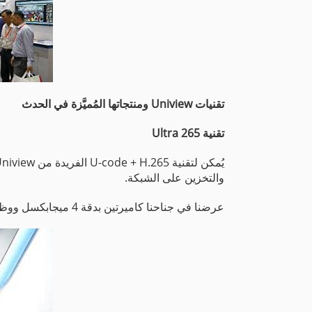
تقنيات Uniview ومنتجاتها المُميَّزة في الحدث
تقنية Ultra 265
والتخزين على الشبكة.
عرضنا في جناحنا كاميرتين بدقة 4 ميجابكسل ووظيفة كاميرا Ultra 265 التي تتمتع بمعدل بت شديد الانخفاض وجودة الفيديو نفسها المُتوفِّرة في كاميرا H.264.