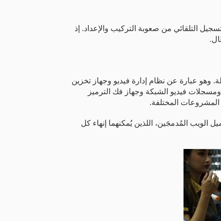
لكي ووظيفة التسجيل التلقائي من صعوبة التركيب والإعداد. إذ
ال.
برز Unicorn، الذي يُمثِّل منصة إدارة فيديو شاملة. وهو عبارة عن نظام إدارة فيديو وجهاز تخزين
از فك ترميز مدمجين في جهاز واحد. ويُمكن لحل Unicorn دعم 1000 جهاز و2000 قناة، كما يُمكنه إدارة كاميرات IP ومسجلات فيديو الشبكة وجهاز فك الترميز
‎V، وهو نظام إدارة فيديو اقتصادي شامل، منتجًا أساسيًا آخر في المعرض. ويُمكنه دعم عميل EZVMS وعميل الويب المُدمجَين، اللذين يُمكنهما إنهاء كل