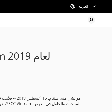
العربية
Uniview في معرض Secutech Vietnam لعام 2019
المنتجات والحلول في معرض SECC Vietnam، حيث قدَّمت أحدث منتجاتنا وتطوّراتنا التقنية.