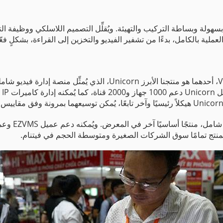
لسلسلة Wi-Fi Kit من Uniview لتتسم بسهولة وبساطة التركيب والتهيئة. ويُقلِّل التصميم اللاس
ملية بالكامل، بدءًا من تشفير الفيديو والتخزين إلى القراءة، بشكلٍ فعّ
عرضت Uniview منتجين لنظام إدارة الفيديو ((VMS، أحدهما هو منتجنا الأ
وجه
كان MS-B180-A‎
لمنتج تمامًا سوق الشركات الصغيرة ومتوسطة الحجم في فيتنام.