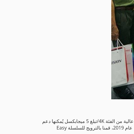
تُمثِّل الدقة العالية الاتجاه الرئيسي في سوق الدوائر التلفزيونية المغلقة ((CCTV، وعليه فقد عرضنا في الحدث كاميرا بدقة عالية من الفئة ‎4K/تبلغ 5 ميجابكسل يُمكنها دعم
تقنية H.265. ويُمكن للدقة العالية مع معدل الضغط المرتفع تقليل متطلبات عرض النطاق الترددي. وفي النصف الثاني من عام 2019، قمنا بالترويج للسلسلة Easy