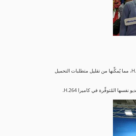
يُمكن لتقنية U-code + H.265 الفريدة من Uniview تقليل ما يصل إلى ‎75% من عرض النطاق الترددي مقارنةً بتقنية H.264، مما يُمكِّنها من تقليل متطلبات التحميل