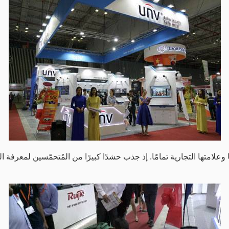
لقد أبرز التصميم المتميِّز لجناح UNV منتجات UNV وعلامتها التجارية تمامًا. إذ جذب حشدًا كبيرًا من 