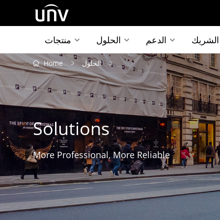
الشريك
الدعم
الحلول
منتجات
الحلول
Home
Solutions
More Professional, More Reliable