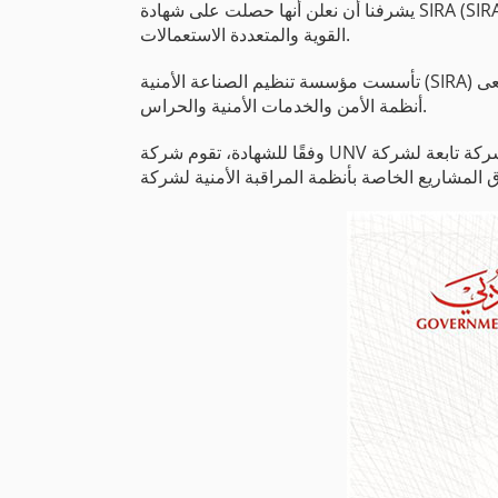
يشرفنا أن نعلن أنها حصلت على شهادة SIRA (SIRA/2022/1/04285) من مؤسسة تنظيم الصناعة الأمنية (SIRA) لمنتج الشركة "Unicorn الكل في واحد" كسيرفر VMS
القوية والمتعددة الاستعمالات.
تأسست مؤسسة تنظيم الصناعة الأمنية (SIRA) في عام 2016. تسعى SIRA إلى تزويد دبي بأعلى مستويات السلامة والأمن من خلال تطبيق أفضل الممارسات الدولية في
أنظمة الأمن والخدمات الأمنية والحراس.
وفقًا للشهادة، تقوم شركة UNV تكنولوجيا الشرق الأوسط، وهي شركة تابعة لشركة Uniview، بتشغيل نظام إدارة الفيديو الذي يتوافق مع متطلبات نظام SIRA للنطاق