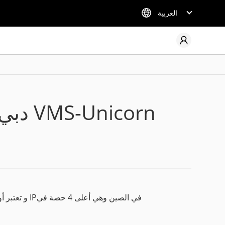
العربية
حصول تكنولوجيا UNV على شهادة SIRA دبي لمنتج VMS-Unicorn