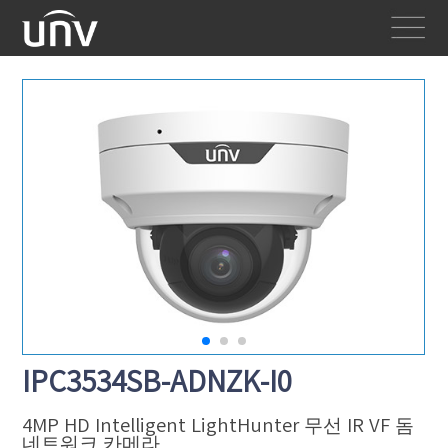
IPC3534SB-ADNZK-I0
4MP HD Intelligent LightHunter 무선 IR VF 돔
네트워크 카메라