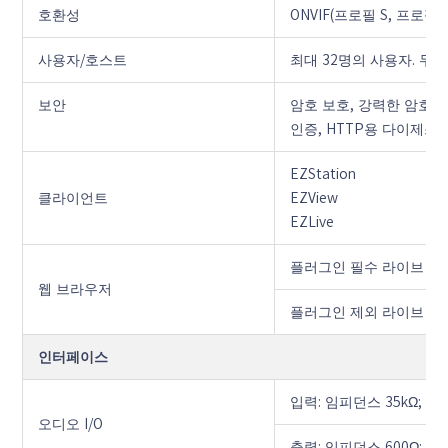
호환성
ONVIF(프로필 S, 프로필 G,
사용자/호스트
최대 32명의 사용자. 두 
보안
암호 보호, 강력한 암호, 
인증, HTTP용 다이제스트 
EZStation
클라이언트
EZView
EZLive
플러그인 필수 라이브 뷰: IE 
웹 브라우저
플러그인 제외 라이브 뷰: Chr
인터페이스
입력: 임피던스 35kΩ; 진폭 
오디오 I/O
출력: 임피던스 600Ω; 진폭 