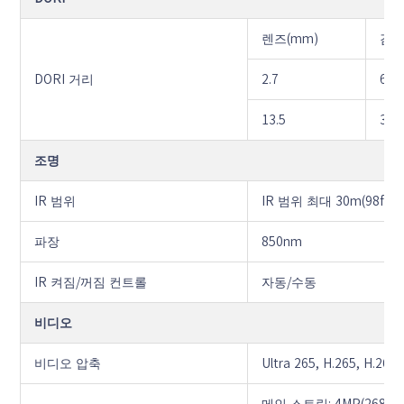
렌즈(mm)
감지
DORI 거리
2.7
60.
13.5
303
조명
IR 범위
IR 범위 최대 30m(98ft)
파장
850nm
IR 켜짐/꺼짐 컨트롤
자동/수동
비디오
비디오 압축
Ultra 265, H.265, H.264