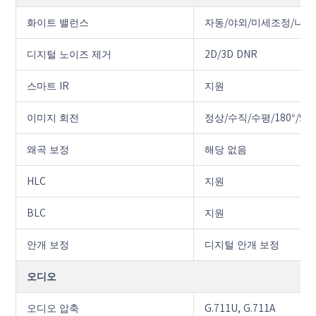
화이트 밸런스
자동/야외/미세조정/나트
디지털 노이즈 제거
2D/3D DNR
스마트 IR
지원
이미지 회전
정상/수직/수평/180°/9
왜곡 보정
해당 없음
HLC
지원
BLC
지원
안개 보정
디지털 안개 보정
오디오
오디오 압축
G.711U, G.711A