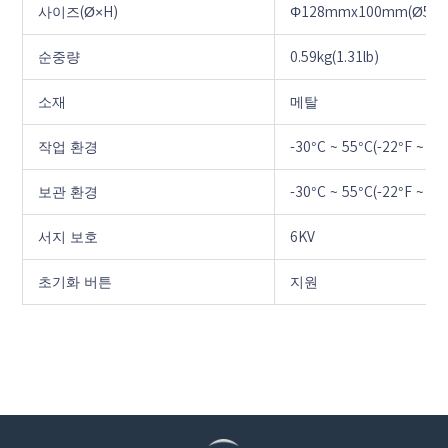
사이즈(Ø×H)
Φ128mmx100mm(Ø5.04" 
순중량
0.59kg(1.31lb)
소재
메탈
작업 환경
-30°C ~ 55°C(-22°F ~ 
보관 환경
-30°C ~ 55°C(-22°F ~ 
서지 보호
6KV
초기화 버튼
지원