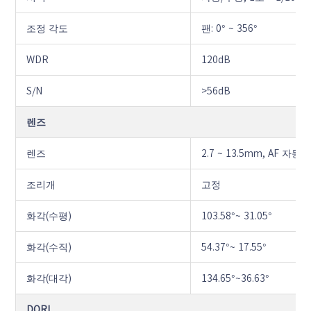
조정 각도
팬: 0° ~ 356°
WDR
120dB
S/N
>56dB
렌즈
렌즈
2.7 ~ 13.5mm, AF 자
조리개
고정
화각(수평)
103.58°~ 31.05°
화각(수직)
54.37°~ 17.55°
화각(대각)
134.65°~36.63°
DORI