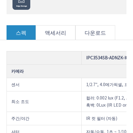
스펙
액세서리
다운로드
IPC3534SB-ADNZK-I0
카메라
센서
1/2.7", 4.0메가픽셀, 
컬러: 0.002 lux (F1.2, A
최소 조도
흑백: 0Lux (IR LED on)
주간/야간
IR 컷 필터 (자동)
셔터
자동/수동, 1초 ~ 1/1000