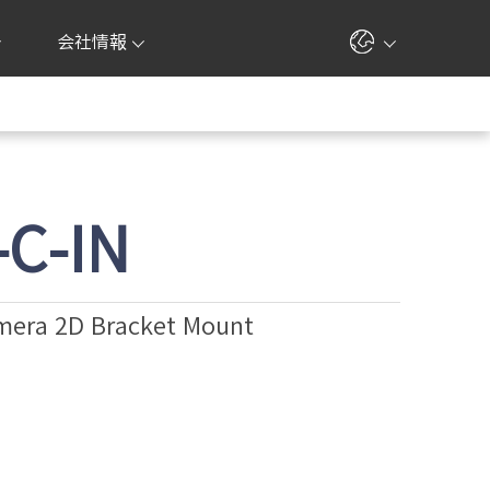
会社情報
-C-IN
era 2D Bracket Mount