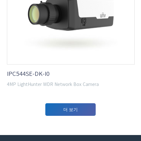
IPC544SE-DK-I0
4MP LightHunter WDR Network Box Camera
더 보기