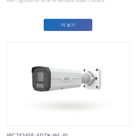
4MP Lighthunter WDR IR Network Bullet Camera
더 보기
IPC2324SE-ADZK-WL-I0