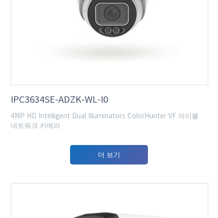
IPC3634SE-ADZK-WL-I0
4MP HD Intelligent Dual Illuminators ColorHunter VF 아이볼
네트워크 카메라
더 보기