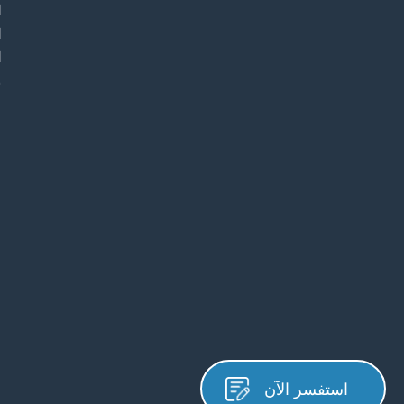
ا
ا
ا
م
استفسر الآن