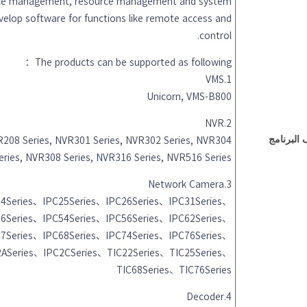
vice management, resource management and system
velop software for functions like remote access and
control.
The products can be supported as following：
1.VMS
Unicorn, VMS-B800
2.NVR
البرنامج
R208 Series, NVR301 Series, NVR302 Series, NVR304
eries, NVR308 Series, NVR316 Series, NVR516 Series
3.Network Camera
24Series、IPC25Series、IPC26Series、IPC31Series、
36Series、IPC54Series、IPC56Series、IPC62Series、
67Series、IPC68Series、IPC74Series、IPC76Series、
2ASeries、IPC2CSeries、TIC22Series、TIC25Series、
TIC68Series、TIC76Series
4.Decoder