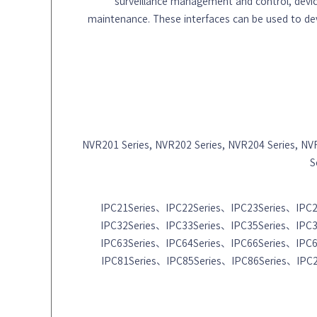
surveillance management and control, de
maintenance. These interfaces can be used to de
NVR201 Series, NVR202 Series, NVR204 Series, NV
S
IPC21Series、IPC22Series、IPC23Series、IPC
IPC32Series、IPC33Series、IPC35Series、IPC
IPC63Series、IPC64Series、IPC66Series、IPC
IPC81Series、IPC85Series、IPC86Series、IPC