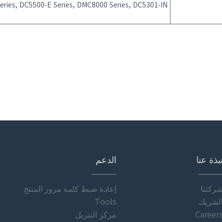
ries, DC5500-E Series, DMC8000 Series, DC5301-IN
بذة عنا
الدعم
ركتنا
إعادة ضبط كلمة مرور المنتج
Tools
لشريك
مركز التنزيل
Career