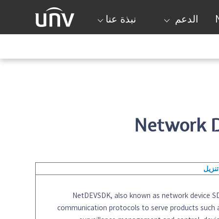
الدعم
نبذة عنا
Network D
تنزيل
NetDEVSDK, also known as network device SD
communication protocols to serve products such a