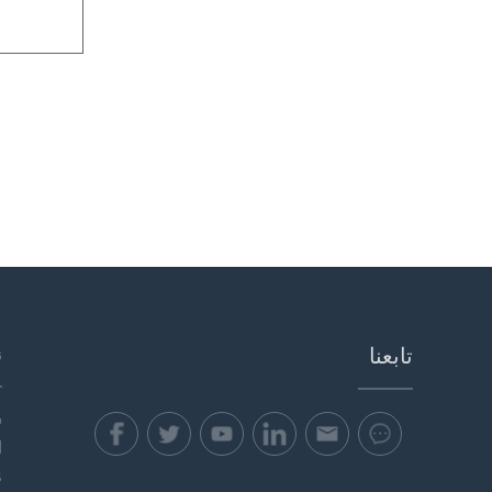
تابعنا
ن
ش
ا
s