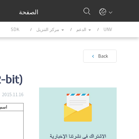
الصفحة
ا
الرئيسية
SDK
مركز التنزيل
الدعم
UNV
Back
-bit)
2015.11.16
اسم 