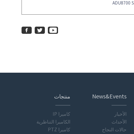
ADU8700 Se
منتجات
News&Events
الأخبار
كاميرا IP
الأحداث
الكاميرا التناظرية
حالات النجاح
كاميرا PTZ