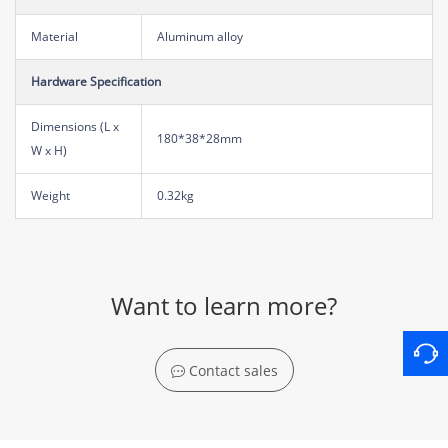
Material
Aluminum alloy
Hardware Specification
Dimensions (L x
180*38*28mm
W x H)
Weight
0.32kg
Want to learn more?
Contact sales