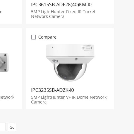
IPC3615SB-ADF28(40)KM-I0
me
5MP LightHunter Fixed IR Turret
Network Camera
Compare
IPC3235SB-ADZK-I0
Network
5MP LightHunter VF IR Dome Network
Camera