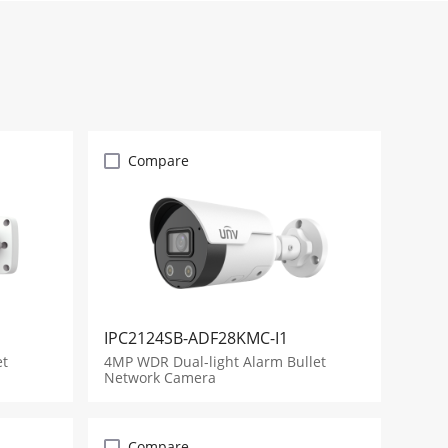
Compare
IPC2124SB-ADF28KMC-I1
et
4MP WDR Dual-light Alarm Bullet
Network Camera
Compare