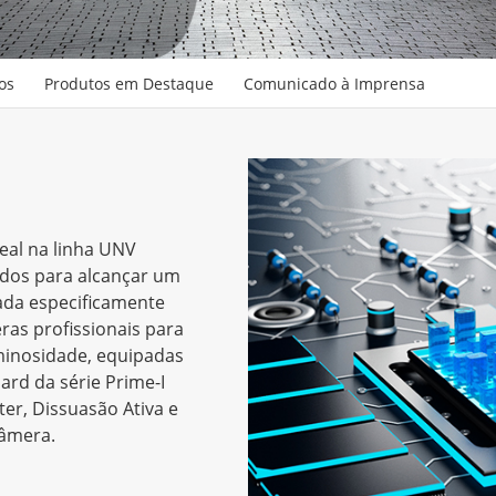
os
Produtos em Destaque
Comunicado à Imprensa
eal na linha UNV
ados para alcançar um
ada especificamente
ras profissionais para
minosidade, equipadas
ard da série Prime-I
er, Dissuasão Ativa e
câmera.