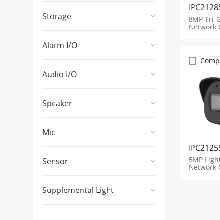
IPC2128
Storage
8MP Tri-G
Network 
Alarm I/O
Comp
Audio I/O
Speaker
Mic
IPC2125
5MP Light
Sensor
Network 
Supplemental Light