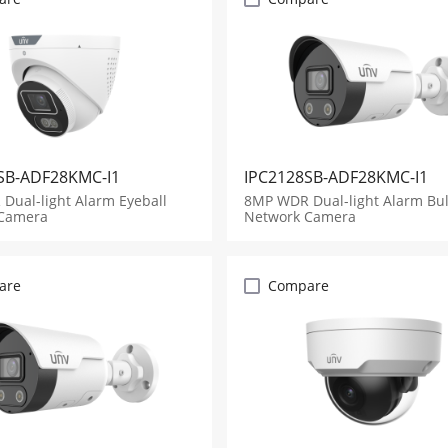
SB-ADF28KMC-I1
IPC2128SB-ADF28KMC-I1
Dual-light Alarm Eyeball
8MP WDR Dual-light Alarm Bul
Camera
Network Camera
are
Compare