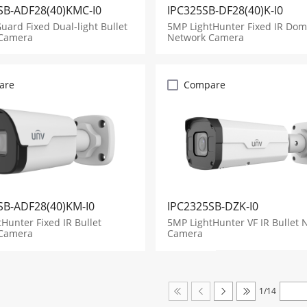
SB-ADF28(40)KMC-I0
IPC325SB-DF28(40)K-I0
uard Fixed Dual-light Bullet
5MP LightHunter Fixed IR Do
Camera
Network Camera
are
Compare
SB-ADF28(40)KM-I0
IPC2325SB-DZK-I0
Hunter Fixed IR Bullet
5MP LightHunter VF IR Bullet 
Camera
Camera
1/14