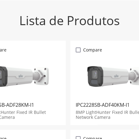
Lista de Produtos
are
Compare
SB-ADF28KM-I1
IPC2228SB-ADF40KM-I1
Hunter Fixed IR Bullet
8MP LightHunter Fixed IR Bull
Camera
Network Camera
are
Compare