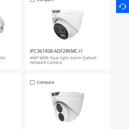
IPC3614SB-ADF28KMC-I1
let
4MP WDR Dual-light Alarm Eyeball
Network Camera
Compare