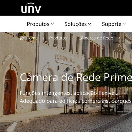
Produtos
Soluções
Suporte
Home
Produtos
Câmeras de Rede
Câmera de Rede Prim
Funções inteligentes, aplicação flexível.
Adequado para edifícios comerciais, parques