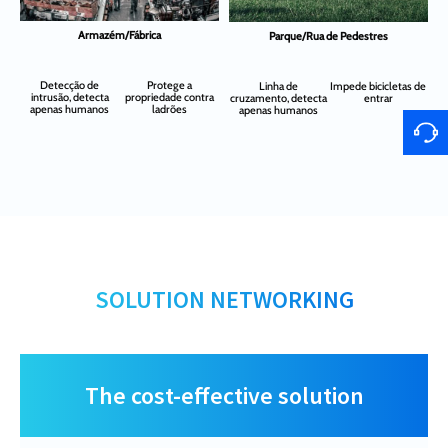
Armazém/Fábrica
Parque/Rua de Pedestres
Detecção de
Protege a
Linha de
Impede bicicletas de
intrusão, detecta
propriedade contra
cruzamento, detecta
entrar
c
apenas humanos
ladrões
apenas humanos
SOLUTION NETWORKING
The cost-effective solution