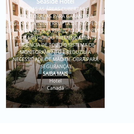
Seaside Hotel
TODAS AS ÁREAS CUBERTAS E
MONITORADAS PARA GARANTIR A
SEGURANÇA ININTERRUPTA DE HÓSPEDES
E FUNCIONÁRIOS. A REDUÇÃO DE ALARMES
FALSOS MELHOROU TREMENDAMENTE A
EFICIÊNCIA DE TODO O SISTEMA DE
MONITORAMENTO E REDUZIU A
NECESSIDADE DE MÃO-DE-OBRA PARA
SEGURANÇA.
SAIBA MAIS
Hotel
Canadá