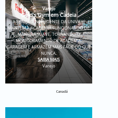
Varejo
Gold's Gym em Cadeia
A FUNÇÃO INTELIGENTE DA UNIVIEW
MANTÉM A ACADEMIA FUNCIONANDO DE
MANEIRA SUAVE, TORNANDO O
MONITORAMENTO DE ACADEMIA,
GARAGEM E ARMAZÉM MAIS FÁCIL DO QUE
NUNCA.
SAIBA MAIS
Varejo
Canadá