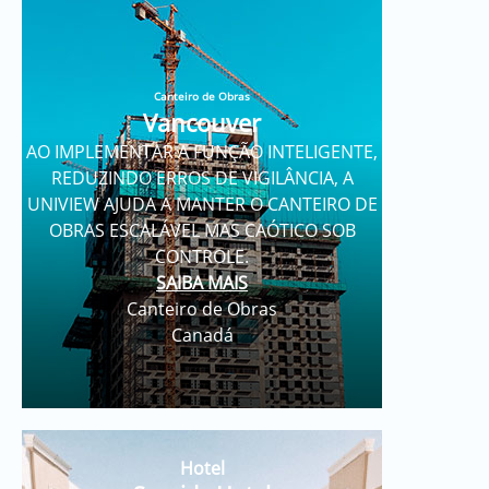
Canteiro de Obras
Vancouver
AO IMPLEMENTAR A FUNÇÃO INTELIGENTE,
REDUZINDO ERROS DE VIGILÂNCIA, A
UNIVIEW AJUDA A MANTER O CANTEIRO DE
OBRAS ESCALÁVEL MAS CAÓTICO SOB
CONTROLE.
SAIBA MAIS
Canteiro de Obras
Canadá
Hotel