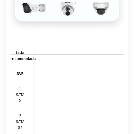
Lista
recomendada
NVR
1
SATA
X
2
SATA
S2