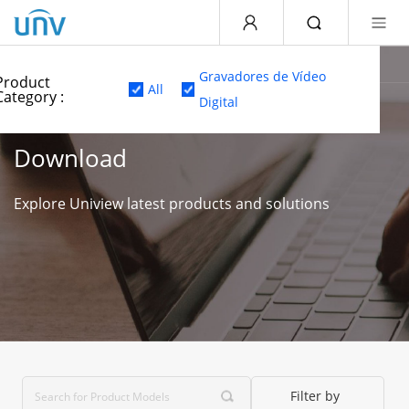
Home
Suporte
Centro de Downloads
Recurso do Produto
Gravadores de Vídeo
Product
All
Category :
Digital
Download
Explore Uniview latest products and solutions
Filter by