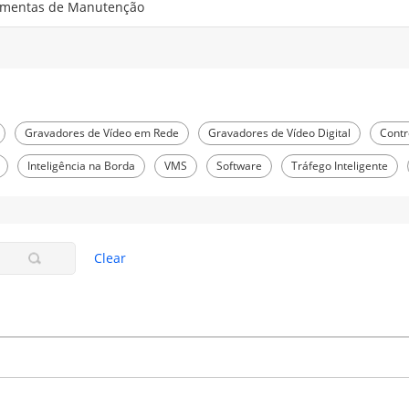
amentas de Manutenção
Gravadores de Vídeo em Rede
Gravadores de Vídeo Digital
Contr
Inteligência na Borda
VMS
Software
Tráfego Inteligente
Clear