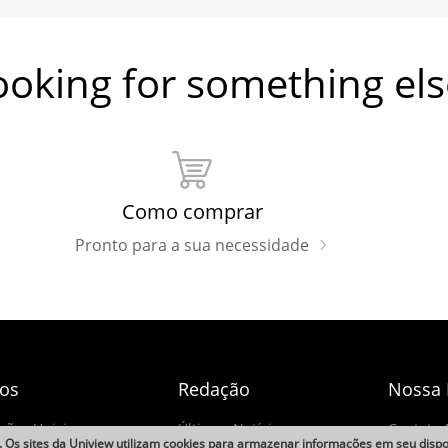
ooking for something els
Como comprar
Pronto para a sua necessidade
dos
Redação
Nossa
ações Uniview
Últimas Notícias
Contate
 Os sites da Uniview utilizam cookies para armazenar informações em seu disposi