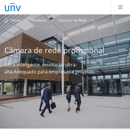
Home
Produtos
Câmeras de Rede
Câmera de rede profissional
Ultra inteligente, resolução ultra-
alta.
Adequado para empresas e projetos.