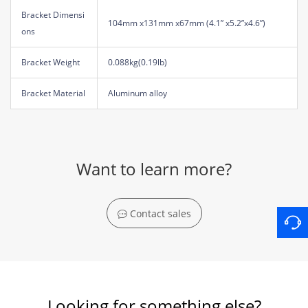
Bracket Dimensi
104mm x131mm x67mm (4.1” x5.2”x4.6”)
ons
Bracket Weight
0.088kg(0.19lb)
Bracket Material
Aluminum alloy
Want to learn more?
Contact sales
Looking for something else?