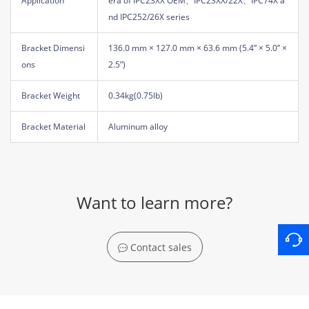
Application
era of IPC23XX OEM、IPC23XX/22X、IPC74X a
nd IPC252/26X series
Bracket Dimensi
136.0 mm × 127.0 mm × 63.6 mm (5.4” × 5.0” ×
ons
2.5”)
Bracket Weight
0.34kg(0.75lb)
Bracket Material
Aluminum alloy
Want to learn more?
Contact sales