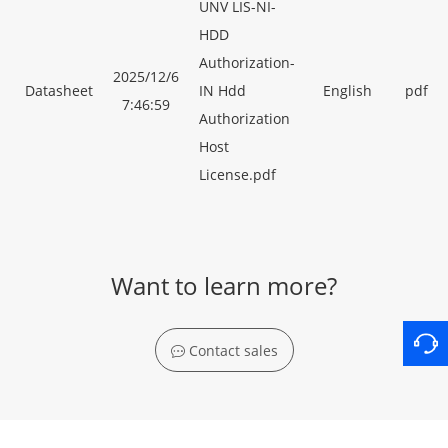
UNV LIS-NI-
HDD
Authorization-
2025/12/6
Datasheet
IN Hdd
English
pdf
7:46:59
Authorization
Host
License.pdf
Want to learn more?
Contact sales