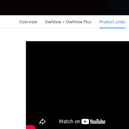
Overview
OwlView + OwlView Plus
Product Links