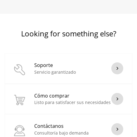
Software de Gestión NSW
Download
Looking for something else?
EZWall
Software Cliente de Video Wall
Download
Soporte
EZStation
Servicio garantizado
Software de Gestión de Video
Download
Cómo comprar
Listo para satisfacer sus necesidades
UniDrive
UniDrive es una aplicación móvil desarrollada por Uniview
Technology para gestionar el almacenamiento en la nube
Contáctanos
privada. Con el almacenamiento privado de Uniview, ofrece
Consultoría bajo demanda
un gran espacio de almacenamiento y admite varios tipos de