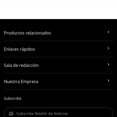
archivos como imágenes, videos, documentos, etc., lo que le
permite acceder y compartir sus datos en cualquier momento
y lugar.
Download
Productos relacionados
UNV-Link Pro
Aplicación Móvil
Enlaces rápidos
Download
Sala de redacción
Nuestra Empresa
Subscribe
Subscribe Boletín de Noticias