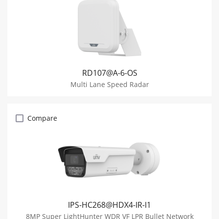
RD107@A-6-OS
Multi Lane Speed Radar
Compare
IPS-HC268@HDX4-IR-I1
8MP Super LightHunter WDR VF LPR Bullet Network