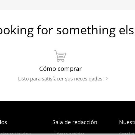
ooking for something els
Cómo comprar
Listo para satisfacer sus necesidades
dos
Sala de redacción
Nuest
aciones Uniview
Últimas noticias
Contáct