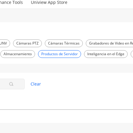
nance Tools
Uniview App Store
 UNV
Cámaras PTZ
Cámaras Térmicas
Grabadores de Video en R
Almacenamiento
Productos de Servidor
Inteligencia en el Edge
Clear