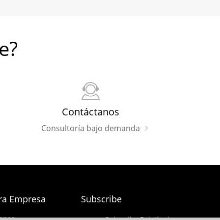
e?
Contáctanos
Consultoría bajo demanda
ra Empresa
Subscribe
enos
Subscribe Boletín de