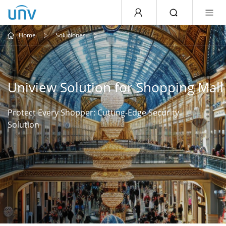
Home
Soluciones
Uniview Solution for Shopping Mall
Protect Every Shopper: Cutting-Edge Security
Solution