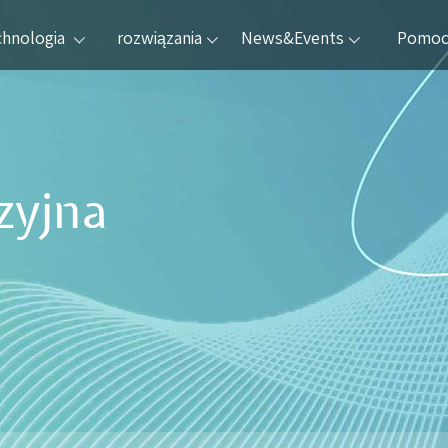
chnologia
rozwiązania
News&Events
Pomo
zyjna