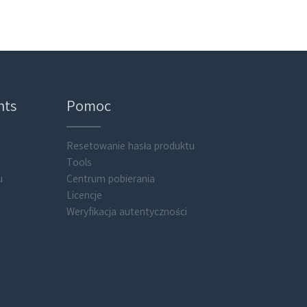
nts
Pomoc
Resetowanie hasła produktu
Tools
u
Centrum pobierania
Licencje
Weryfikacja autentyczności