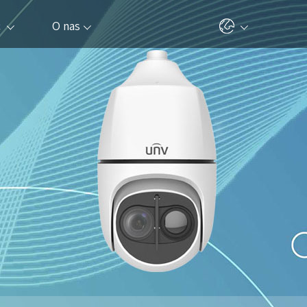
c
O nas