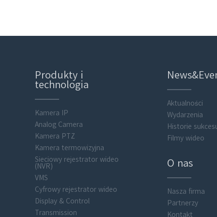
Produkty i
News&Eve
technologia
Aktualności
Kamera IP
Wydarzenia
Analog Camera
Historie sukces
Kamera PTZ
Filmy wideo
Kamera termowizyjna
Sieciowy rejestrator wideo
O nas
(NVR)
VMS
Cyfrowy rejestrator wideo
Nasza firma
Display & Control
Partnerzy
Transmission
Kontakt