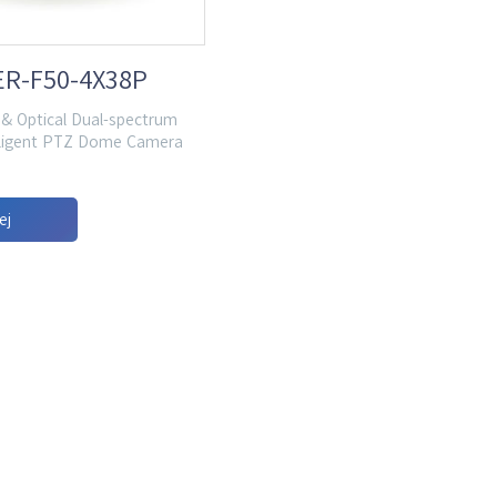
ER-F50-4X38P
& Optical Dual-spectrum
elligent PTZ Dome Camera
ej