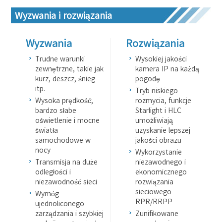
Wyzwania i rozwiązania
Wyzwania
Rozwiązania
Trudne warunki
Wysokiej jakości
zewnętrzne, takie jak
kamera IP na każdą
kurz, deszcz, śnieg
pogodę
itp.
Tryb niskiego
Wysoka prędkość;
rozmycia, funkcje
bardzo słabe
Starlight i HLC
oświetlenie i mocne
umożliwiają
światła
uzyskanie lepszej
samochodowe w
jakości obrazu
nocy
Wykorzystanie
Transmisja na duże
niezawodnego i
odległości i
ekonomicznego
niezawodność sieci
rozwiązania
sieciowego
Wymóg
RPR/RRPP
ujednoliconego
zarządzania i szybkiej
Zunifikowane