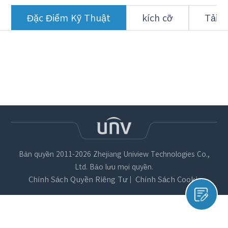
Đặc Điểm Kỹ Thuật
kích cỡ
Tải 
Bản quyền 2011-2026 Zhejiang Uniview Technologies Co.,
Ltd. Bảo lưu mọi quyền.
Chính Sách Quyền Riêng Tư
Chính Sách Cookie