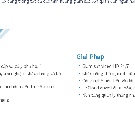
ể áp dụng trong tất cả các tình huống giám sát liên quan đến ngân hà
Giải Pháp
cắp và cố ý phá hoại
Giám sát video HD 24/7
h, trải nghiệm khách hàng và bố
Chức năng thông minh nâng
Công nghệ tiên tiến và đá
ừ chi nhánh đến trụ sở chính
EZCloud được tối ưu hóa, d
Nền tảng quản lý thống nhấ
 hàng