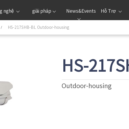
g nghệ
giải pháp
News&Events
Hỗ Trợ
HS-217SHB-BL Outdoor-housing
HS-217S
Outdoor-housing