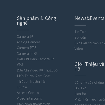
Sản phẩm & Công
News&Events
nghệ
Tin Tức
Camera IP
Sự Kiện
Analog Camera
Các Câu chuyện Th
Camera PTZ
Video
Camera nhiệt
Đầu Ghi Hình Camera IP
Giới Thiệu v
VMS
Tôi
Đầu Ghi Video Kỹ Thuật Số
Hiển Thị và Kiểm Soát
Thiết bị Truyền Tải
Công Ty của Chúng 
lưu trữ
Đối Tác
Access Control
Liên Hệ
Video Intercoms
Phản hồi Trực Tuyế
Điện toán thông minh
Thông Báo Pháp Lý