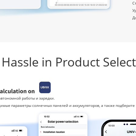
С
У
Д
Hassle in Product Selec
автономной работы и зарядки.
имые параметры солнечных панелей и аккумуляторов, а также подберите