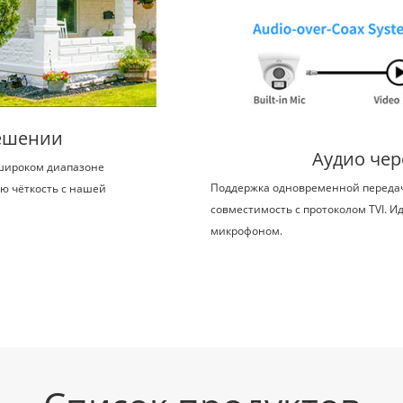
решении
Аудио чер
широком диапазоне
Поддержка одновременной передачи
ю чёткость с нашей
совместимость с протоколом TVI. И
микрофоном.