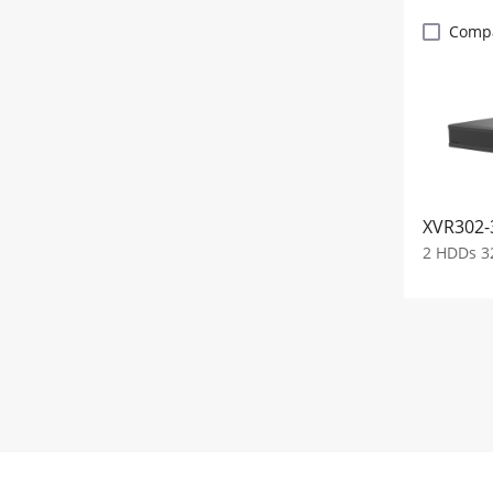
Comp
XVR302-
2 HDDs 32