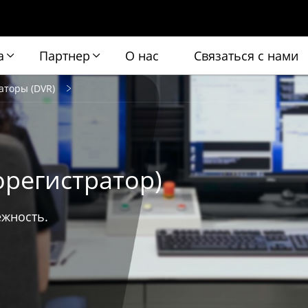
а
Партнер
О нас
Связаться с нами
аторы (DVR)
регистратор)
ёжность.