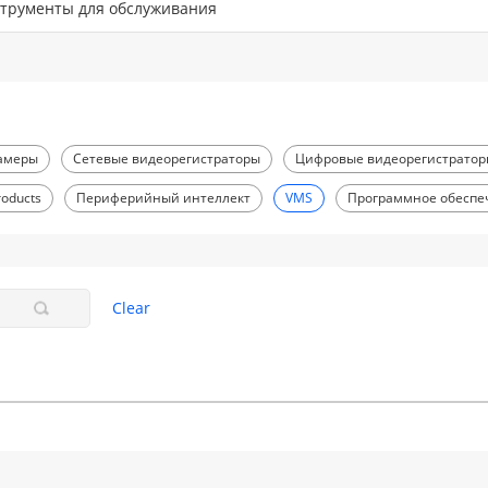
трументы для обслуживания
амеры
Сетевые видеорегистраторы
Цифровые видеорегистрато
roducts
Периферийный интеллект
VMS
Программное обеспе
Clear