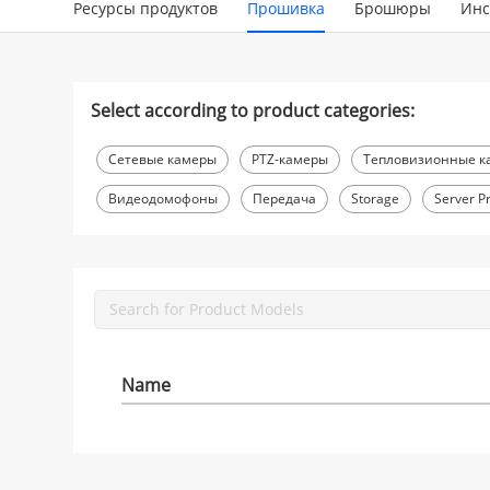
Ресурсы продуктов
Прошивка
Брошюры
Инс
Select according to product categories:
Сетевые камеры
PTZ-камеры
Тепловизионные к
Видеодомофоны
Передача
Storage
Server P
Name