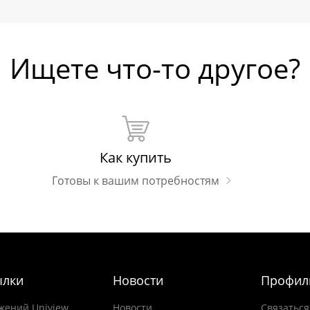
Ищете что-то другое?
Как купить
Готовы к вашим потребностям
ылки
Новости
Профил
жений Uniview
Новости
Связаться