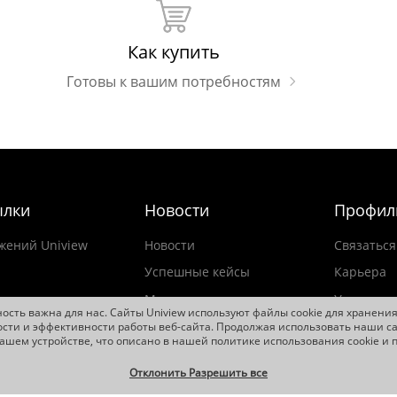
Как купить
Готовы к вашим потребностям
ылки
Новости
Профил
жений Uniview
Новости
Связаться
Успешные кейсы
Карьера
 рассылку
Мероприятия
Управлен
сть важна для нас. Сайты Uniview используют файлы cookie для хранен
Видео
сти и эффективности работы веб-сайта. Продолжая использовать наши са
вашем устройстве, что описано в нашей политике использования cookie и
Устойчивое развитие
Отклонить Разрешить все