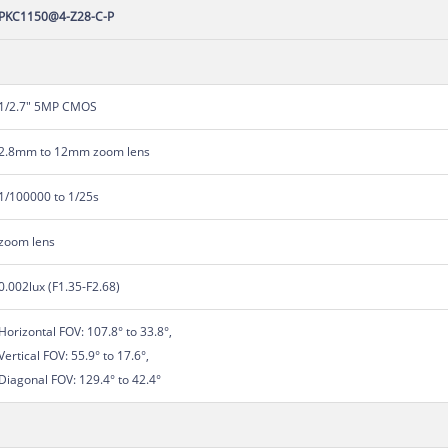
PKC1150@4-Z28-C-P
1/2.7" 5MP CMOS
2.8mm to 12mm zoom lens
1/100000 to 1/25s
zoom lens
0.002lux (F1.35-F2.68)
Horizontal FOV: 107.8° to 33.8°,
Vertical FOV: 55.9° to 17.6°,
Diagonal FOV: 129.4° to 42.4°