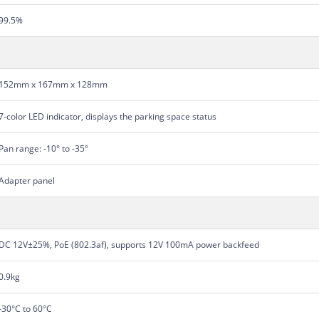
99.5%
152mm x 167mm x 128mm
7-color LED indicator, displays the parking space status
Pan range: -10° to -35°
Adapter panel
DC 12V±25%, PoE (802.3af), supports 12V 100mA power backfeed
0.9kg
-30°C to 60°C