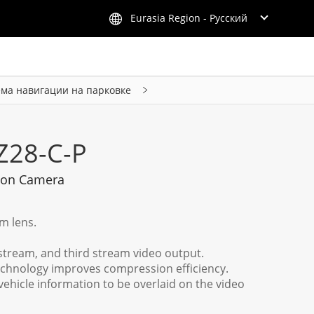
Eurasia Region - Русский
ема навигации на парковке
Z28-C-P
ion Camera
m lens.
stream, and third stream video output.
chnology improves compression efficiency.
ehicle information to be overlaid on the video