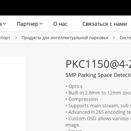
а
Партнер
О нас
Связаться с нами
спорт
Продукты для интеллектуальной парковки
Сист
PKC1150@4-
5MP Parking Space Detect
• Optics
• Built-in 2.8mm to 12mm zoo
• Compression
• Supports main stream, sub 
• Advanced H.265 encoding te
• Custom OSD allows various v
image.