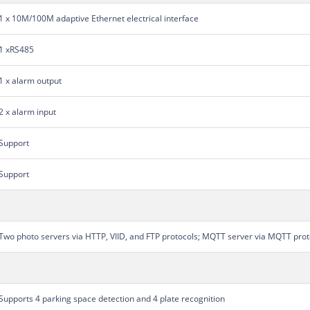
1 x 10M/100M adaptive Ethernet electrical interface
1 xRS485
1 x alarm output
2 x alarm input
Support
Support
Two photo servers via HTTP, VIID, and FTP protocols; MQTT server via MQTT prot
Supports 4 parking space detection and 4 plate recognition